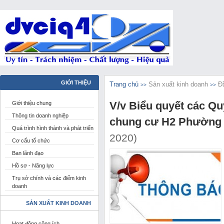
GIỚI THIỆU
Trang chủ
Sản xuất kinh doanh
Đ
>>
>>
V/v Biểu quyết các Qu
Giới thiệu chung
Thông tin doanh nghiệp
chung cư H2 Phường 8
Quá trình hình thành và phát triển
2020)
Cơ cấu tổ chức
Ban lãnh đạo
Hồ sơ - Năng lực
Trụ sở chính và các điểm kinh
doanh
SẢN XUẤT KINH DOANH
Hoạt động công ích