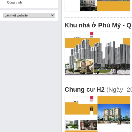
Công trinh
Khu nhà ở Phú Mỹ - Q
Chung cư H2
(Ngày: 2