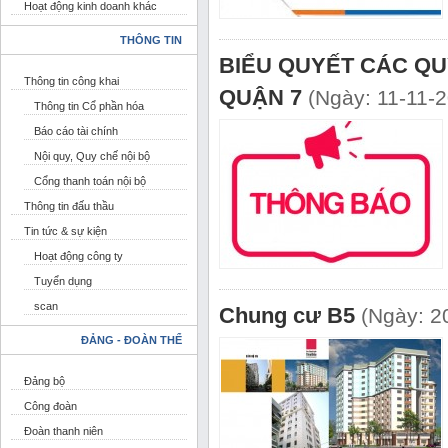
Hoạt động kinh doanh khác
THÔNG TIN
BIỂU QUYẾT CÁC QUY
Thông tin công khai
QUẬN 7
(Ngày: 11-11-
Thông tin Cổ phần hóa
Báo cáo tài chính
Nội quy, Quy chế nội bộ
Cổng thanh toán nội bộ
Thông tin đấu thầu
Tin tức & sự kiện
Hoạt động công ty
Tuyển dụng
scan
Chung cư B5
(Ngày: 2
ĐẢNG - ĐOÀN THỂ
Đảng bộ
Công đoàn
Đoàn thanh niên