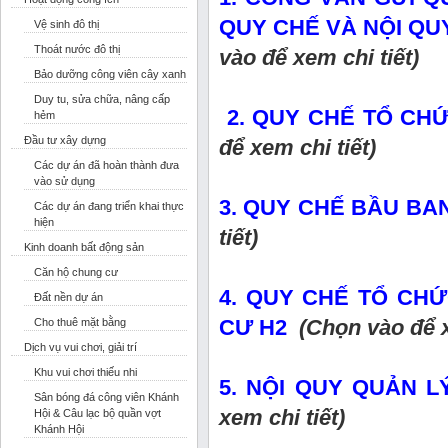
QUY CHẾ VÀ NỘI QU
Vệ sinh đô thị
Thoát nước đô thị
vào để xem chi tiết)
Bảo dưỡng công viên cây xanh
Duy tu, sửa chữa, nâng cấp
2. QUY CHẾ TỔ CH
hẻm
Đầu tư xây dựng
để xem chi tiết)
Các dự án đã hoàn thành đưa
vào sử dụng
3. QUY CHẾ BẦU BA
Các dự án đang triển khai thực
hiện
tiết)
Kinh doanh bất động sản
Căn hộ chung cư
4. QUY CHẾ TỔ CH
Đất nền dự án
CƯ H2
(Chọn vào để x
Cho thuê mặt bằng
Dịch vụ vui chơi, giải trí
Khu vui chơi thiếu nhi
5. NỘI QUY QUẢN 
Sân bóng đá công viên Khánh
xem chi tiết)
Hội & Câu lạc bộ quần vợt
Khánh Hội