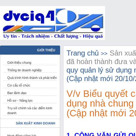
GIỚI THIỆU
Trang chủ
Sản xuấ
>>
đã hoàn thành đưa v
Giới thiệu chung
quy quản lý sử dụng
Thông tin doanh nghiệp
(Cập nhật mới 20/10/
Quá trình hình thành và phát triển
Cơ cấu tổ chức
V/v Biểu quyết 
Ban lãnh đạo
dụng nhà chung
Hồ sơ - Năng lực
Trụ sở chính và các điểm kinh
(Cập nhật mới 2
doanh
SẢN XUẤT KINH DOANH
1. CÔNG VĂN GỬI 
Hoạt động công ích