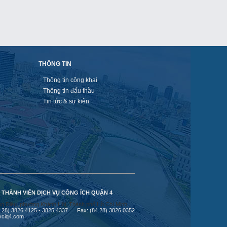
THÔNG TIN
Thông tin công khai
Thông tin đấu thầu
Tin tức & sự kiện
 THÀNH VIÊN DỊCH VỤ CÔNG ÍCH QUẬN 4
g Diệu, phường Khánh Hội, Thành phố Hồ Chí Minh
84.28) 3826 4125 - 3825 4337 Fax: (84.28) 3826 0352
vciq4.com