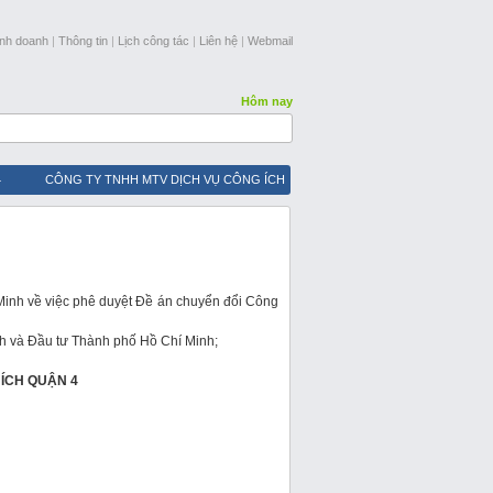
inh doanh
|
Thông tin
|
Lịch công tác
|
Liên hệ
|
Webmail
Hôm nay
4
CÔNG TY TNHH MTV DỊCH VỤ CÔNG ÍCH
Báo cáo tài chính năm 2025 Công ty TNHH Một
ẩm định giá tài sản thanh lý là gỗ thành phẩm và bán
inh về việc phê duyệt Đề án chuyển đổi Công
 và Đầu tư Thành phố Hồ Chí Minh;
ÍCH QUẬN 4