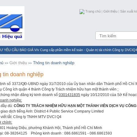
Trang chủ
|
Giới thiệu
|
Sản xuất k
Ư YÊU CẦU BÁO GIÁ V/v Cung cấp phần mềm kế toán - Quản trị tài chính Công ty DVCIQ
N 4 TỔ CHỨC CHÀO CỜ ĐẦU TUẦN VÀ HỌP MẶT TÂN NIÊN XUÂN BÍNH NGỌ 2026
hủ
Giới thiệu
Thông tin doanh nghiệp
>>
>>
h viên Dịch vụ Công ích Quận 4
THÔNG BÁO Về việc mời đơn vị cung cấp dịch vụ th
 tin doanh nghiệp
h phẩm
THƯ MỜI CHÀO GIÁ thực hiện dịch vụ lập Báo cáo đăng ký môi trường
 định số 3372/QĐ-UBND ngày 31/7/2010 của Ủy ban nhân dân Thành phố Hồ Chí M
vụ Công ích quận 4 thành Công ty Trách nhiệm hữu hạn một thành viên ;
chứng nhận đăng ký kinh doanh số
0301431835
ngày 10/12/2010 của Sở Kế hoạch
oanh nghiệp:
đầy đủ:
CÔNG TY TRÁCH NHIỆM HỮU HẠN MỘT THÀNH VIÊN DỊCH VỤ CÔNG 
ao dịch tiếng Anh: District 4 Public Service Company Limited
iết tắt: Công ty TNHH MTV DVCI Q4
ở chính:
: 301 Hoàng Diệu, phường Khánh Hội, Thành phố Hồ Chí Minh
oại: 08-38264125
Phòng kinh doanh : 086.6861591 - 086.6861593