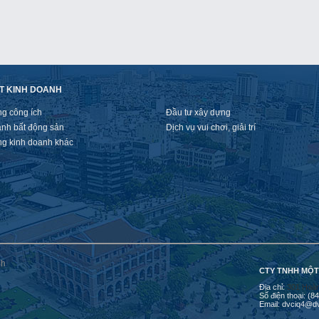
T KINH DOANH
ng công ích
Đầu tư xây dựng
anh bất động sản
Dịch vụ vui chơi, giải trí
ng kinh doanh khác
CTY TNHH MỘT
Địa chỉ:
301 Hoàn
Số điện thoại: (
Email: dvciq4@d