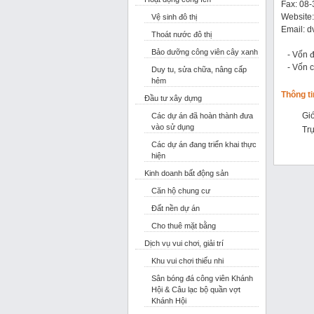
Fax: 08
Website
Vệ sinh đô thị
Email:
d
Thoát nước đô thị
Bảo dưỡng công viên cây xanh
- Vố
- Vốn c
Duy tu, sửa chữa, nâng cấp
hẻm
Thông t
Đầu tư xây dựng
Giớ
Các dự án đã hoàn thành đưa
vào sử dụng
Tr
Các dự án đang triển khai thực
hiện
Kinh doanh bất động sản
Căn hộ chung cư
Đất nền dự án
Cho thuê mặt bằng
Dịch vụ vui chơi, giải trí
Khu vui chơi thiếu nhi
Sân bóng đá công viên Khánh
Hội & Câu lạc bộ quần vợt
Khánh Hội