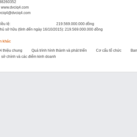
-38260352
: www.dvciq4.com
vciq4@dvciq4.com
n điều lệ: 219.569.000.000 đồng
hủ sở hữu (tính đến ngày 16/10/2015):
219.569
.000.000 đồng
in khác
i thiệu chung
Quá trình hình thành và phát triển
Cơ cấu tổ chức
Ban
ụ sở chính và các điểm kinh doanh