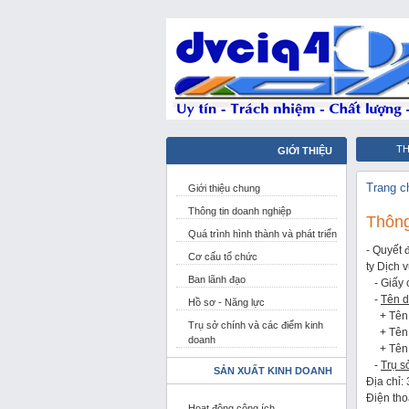
TH
GIỚI THIỆU
QUẬ
Trang c
Giới thiệu chung
thàn
Thông tin doanh nghiệp
Thông
thàn
Quá trình hình thành và phát triển
- Quyết
Cơ cấu tổ chức
ty Dịch 
Ban lãnh đạo
- Giấy 
-
Tên d
Hồ sơ - Năng lực
+ Tên 
Trụ sở chính và các điểm kinh
+ Tên gi
doanh
+ Tên v
-
Trụ s
SẢN XUẤT KINH DOANH
Địa chỉ
Điện th
Hoạt động công ích