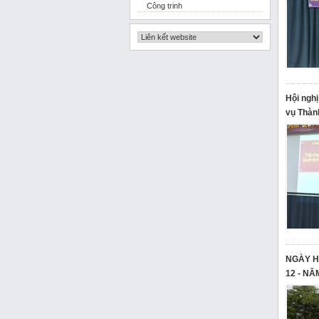
Công trinh
Hội ngh
vụ Thàn
NGÀY H
12 - NĂ