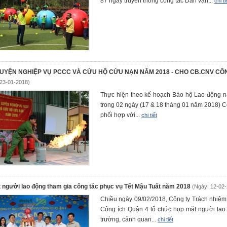
87 ngày truyền thống công tác Dân vận...
chi ti
UYỆN NGHIỆP VỤ PCCC VÀ CỨU HỘ CỨU NẠN NĂM 2018 - CHO CB.CNV CÔN
 23-01-2018)
Thực hiện theo kế hoạch Bảo hộ Lao động n
trong 02 ngày (17 & 18 tháng 01 năm 2018) 
phối hợp với...
chi tiết
 người lao động tham gia công tác phục vụ Tết Mậu Tuất năm 2018
(Ngày: 12-02
Chiều ngày 09/02/2018, Công ty Trách nhiệ
Công ích Quận 4 tổ chức họp mặt người lao
trường, cảnh quan...
chi tiết