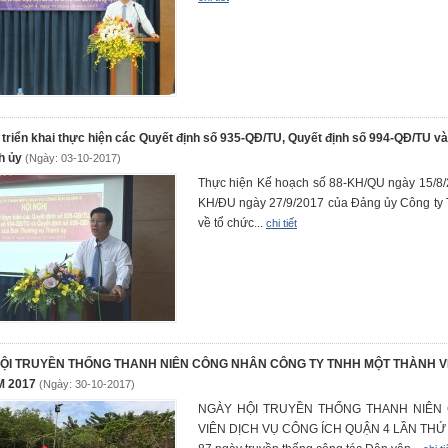
ị triển khai thực hiện các Quyết định số 935-QĐ/TU, Quyết định số 994-QĐ/TU
h ủy
(Ngày: 03-10-2017)
Thực hiện Kế hoạch số 88-KH/QU ngày 15/8/
KH/ĐU ngày 27/9/2017 của Đảng ủy Công ty 
về tổ chức...
chi tiết
ỘI TRUYỀN THỐNG THANH NIÊN CÔNG NHÂN CÔNG TY TNHH MỘT THÀNH VI
M 2017
(Ngày: 30-10-2017)
NGÀY HỘI TRUYỀN THỐNG THANH NIÊN
VIÊN DỊCH VỤ CÔNG ÍCH QUẬN 4 LẦN THỨ 12