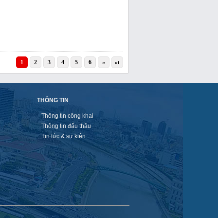
1
2
3
4
5
6
»
»ι
THÔNG TIN
Thông tin công khai
Thông tin đấu thầu
Tin tức & sự kiện