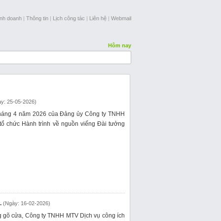
inh doanh
|
Thông tin
|
Lịch công tác
|
Liên hệ
|
Webmail
Hôm nay
y: 25-05-2026)
tháng 4 năm 2026 của Đảng ủy Công ty TNHH
tổ chức Hành trình về nguồn viếng Đài tưởng
.
(Ngày: 16-02-2026)
g gõ cửa, Công ty TNHH MTV Dịch vụ công ích