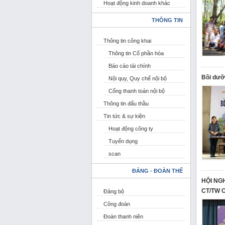
Hoạt động kinh doanh khác
THÔNG TIN
Thông tin công khai
Thông tin Cổ phần hóa
Báo cáo tài chính
Bồi dưỡ
Nội quy, Quy chế nội bộ
Cổng thanh toán nội bộ
Thông tin đấu thầu
Tin tức & sự kiện
Hoạt động công ty
Tuyển dụng
scan
ĐẢNG - ĐOÀN THỂ
HỘI NG
CT/TW 
Đảng bộ
Công đoàn
Đoàn thanh niên