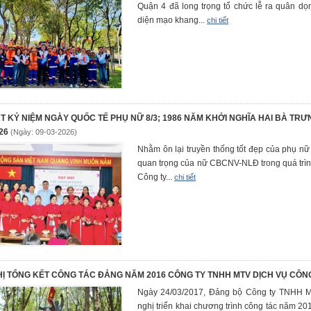
Quận 4 đã long trọng tổ chức lễ ra quân dọ
diện mạo khang...
chi tiết
T KỶ NIỆM NGÀY QUỐC TẾ PHỤ NỮ 8/3; 1986 NĂM KHỞI NGHĨA HAI BÀ TR
26
(Ngày: 09-03-2026)
Nhằm ôn lại truyền thống tốt đẹp của phụ nữ
quan trọng của nữ CBCNV-NLĐ trong quá trình
Công ty...
chi tiết
HỊ TỔNG KẾT CÔNG TÁC ĐẢNG NĂM 2016 CÔNG TY TNHH MTV DỊCH VỤ CÔN
Ngày 24/03/2017, Đảng bộ Công ty TNHH M
nghị triển khai chương trình công tác năm 20