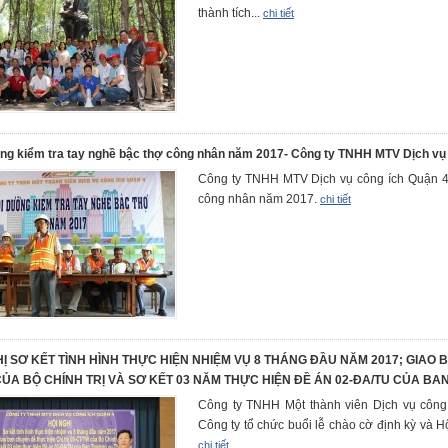
thành tích...
chi tiết
ng kiểm tra tay nghề bậc thợ công nhân năm 2017- Công ty TNHH MTV Dịch vụ 
Công ty TNHH MTV Dịch vụ công ích Quận 4 
công nhân năm 2017.
chi tiết
HỊ SƠ KẾT TÌNH HÌNH THỰC HIỆN NHIỆM VỤ 8 THÁNG ĐẦU NĂM 2017; GIAO B
CỦA BỘ CHÍNH TRỊ VÀ SƠ KẾT 03 NĂM THỰC HIỆN ĐỀ ÁN 02-ĐA/TU CỦA B
Công ty TNHH Một thành viên Dịch vụ công
Công ty tổ chức buổi lễ chào cờ định kỳ và Hộ
chi tiết