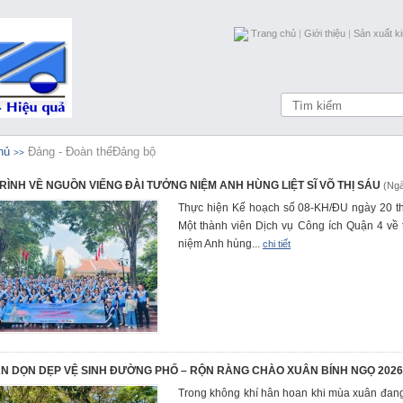
Trang chủ
|
Giới thiệu
|
Sản xuất k
hủ
Đảng - Đoàn thể
Đảng bộ
>>
RÌNH VỀ NGUỒN VIẾNG ĐÀI TƯỞNG NIỆM ANH HÙNG LIỆT SĨ VÕ THỊ SÁU
(Ngà
Thực hiện Kế hoạch số 08-KH/ĐU ngày 20 
Một thành viên Dịch vụ Công ích Quận 4 về 
niệm Anh hùng...
chi tiết
N DỌN DẸP VỆ SINH ĐƯỜNG PHỐ – RỘN RÀNG CHÀO XUÂN BÍNH NGỌ 2026
Trong không khí hân hoan khi mùa xuân đan