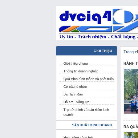
GIỚI THIỆU
Trang c
HÀNH T
Giới thiệu chung
Thông tin doanh nghiệp
Quá trình hình thành và phát triển
Cơ cấu tổ chức
Ban lãnh đạo
Hồ sơ - Năng lực
Trụ sở chính và các điểm kinh
doanh
SẢN XUẤT KINH DOANH
RA QUÂ
Hoạt động công ích