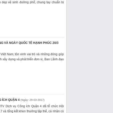
n dẹp vệ sinh đường phố, chung tay chuẩn bị
ƯNG VÀ NGÀY QUỐC TẾ HẠNH PHÚC 20/3
 Việt Nam, tôn vinh vai trò và những đóng góp
 xây dựng và phát triển đơn vị, Ban Lãnh đạo
G ÍCH QUẬN 4
(Ngày: 29-03-2017)
TV Dịch vụ Công ích Quận 4 đã tổ chức Hội
17 và tổng kết khen thưởng tập thể, cá nhân có